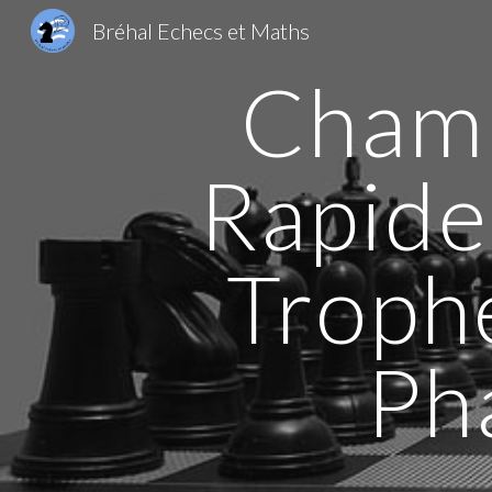
Bréhal Echecs et Maths
Sk
Champ
Rapide
Troph
Ph