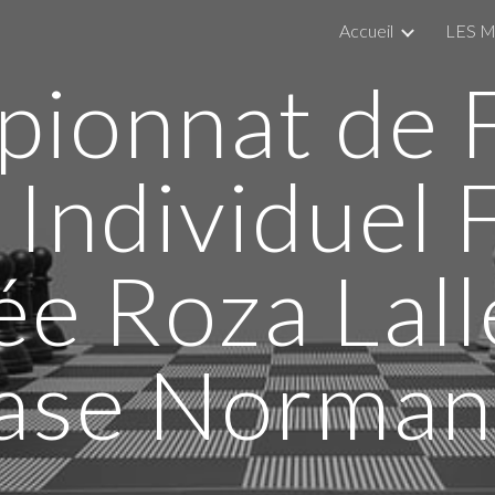
Accueil
LES 
ip to main content
Skip to navigat
ionnat de 
 Individuel 
ée Roza Lal
ase Norman