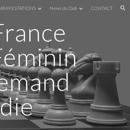
MANIFESTATIONS
News du Club
CONTACT
ion
France
Féminin
lemand
die